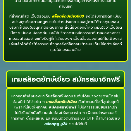
สาม มั่นใจได้ว่าไม่มีข้อมูลส่วนตัวหรือข้อมูลการเงินรั่วไหลออกไป
ภายนอก
ที่สำคัญที่สุด เว็บตรงแบบ
สล็อตยักษ์เขียว888
ยังได้รับการจดทะเบียน
อย่างถูกต้องตามกฎหมายในต่างประเทศ และอยู่ภายใต้การดูแลของ
บริษัทที่ได้รับใบอนุญาตระดับสากล สิ่งนี้ยิ่งตอกย้ำความมั่นใจว่าเว็บไซต์
มีความมั่นคง ปลอดภัย และให้บริการตามหลักธรรมาภิบาลของวงการ
เกมออนไลน์อย่างแท้จริงผู้ที่กำลังมองหาเว็บสล็อตออนไลน์ที่ไม่เพียงแต่
เล่นแล้วได้กำไรให้ความอุ่นใจทุกครั้งที่ล็อกอินเข้าระบบเว็บนี้คือตัวเลือกที่
คุณไม่ควรมองข้าม
เกมสล็อตยักษ์เขียว สมัครสมาชิกฟรี
หากคุณกำลังมองหาเว็บสล็อตที่ให้คุณเริ่มต้นได้อย่างง่ายดายโดยไม่
ต้องมีค่าใช้จ่ายใด ๆ
เกม
สล็อตยักษ์เขียว
คือคำตอบที่ใช่ที่สุดในยุคนี้
เพราะที่นี่เปิดให้ทุกคน
สมัครสมาชิกฟรี
ไม่มีค่าธรรมเนียมแรกเข้า
ไม่มีเงื่อนไขบังคับ และไม่ต้องใช้เอกสารใด ๆ เพียงแค่กรอกเบอร์
โทรศัพท์ ตั้งรหัสผ่าน และยืนยันตัวตนผ่านระบบ OTP ก็สามารถเข้าใช้
สล็อตpg y2k
งานได้ทันที