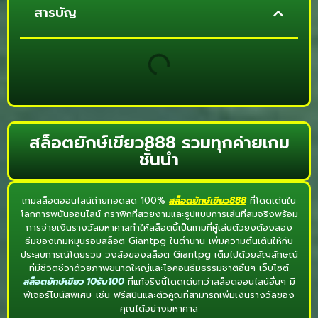
สารบัญ
สล็อตยักษ์เขียว888 รวมทุกค่ายเกม
ชั้นนำ
เกมสล็อตออนไลน์ถ่ายทอดสด 100%
สล็อตยักษ์เขียว888
ที่โดดเด่นใน
โลกการพนันออนไลน์ กราฟิกที่สวยงามและรูปแบบการเล่นที่สมจริงพร้อม
การจ่ายเงินรางวัลมหาศาลทำให้สล็อตนี้เป็นเกมที่ผู้เล่นตัวยงต้องลอง
ธีมของเกมหมุนรอบสล็อต Giantpg ในตำนาน เพิ่มความตื่นเต้นให้กับ
ประสบการณ์โดยรวม วงล้อของสล็อต Giantpg เต็มไปด้วยสัญลักษณ์
ที่มีชีวิตชีวา
ด้วยภาพขนาดใหญ่และไอคอนธีมธรรมชาติอื่นๆ เว็บไซต์
สล็อตยักษ์เขียว 10รับ100
ที่แท้จริงนี้โดดเด่นกว่าสล็อตออนไลน์อื่นๆ มี
ฟีเจอร์โบนัสพิเศษ เช่น ฟรีสปินและตัวคูณที่สามารถเพิ่มเงินรางวัลของ
คุณได้อย่างมหาศาล