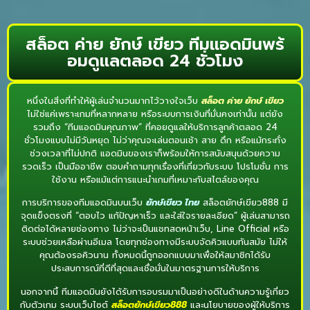
สล็อต ค่าย ยักษ์ เขียว ทีมแอดมินพร้
อมดูแลตลอด 24 ชั่วโมง
หนึ่งในสิ่งที่ทำให้ผู้เล่นจำนวนมากไว้วางใจเว็บ
สล็อต ค่าย ยักษ์ เขียว
ไม่ใช่แค่เพราะเกมที่หลากหลาย หรือระบบการเงินที่มั่นคงเท่านั้น แต่ยัง
รวมถึง “ทีมแอดมินคุณภาพ” ที่คอยดูแลให้บริการลูกค้าตลอด 24
ชั่วโมงแบบไม่มีวันหยุด ไม่ว่าคุณจะเล่นตอนเช้า สาย ดึก หรือแม้กระทั่ง
ช่วงเวลาที่ไม่ปกติ แอดมินของเราก็พร้อมให้การสนับสนุนด้วยความ
รวดเร็ว เป็นมืออาชีพ ตอบคำถามทุกเรื่องที่เกี่ยวกับระบบ โปรโมชั่น การ
ใช้งาน หรือแม้แต่การแนะนำเกมที่เหมาะกับสไตล์ของคุณ
การบริการของทีมแอดมินบนเว็บ
ยักษ์เขียว ไทย
สล็อตยักษ์เขียว888 มี
จุดแข็งตรงที่ “ตอบไว แก้ปัญหาเร็ว และใส่ใจรายละเอียด” ผู้เล่นสามารถ
ติดต่อได้หลายช่องทาง ไม่ว่าจะเป็นแชทสดหน้าเว็บ, Line Official หรือ
ระบบช่วยเหลือผ่านอีเมล โดยทุกช่องทางมีระบบจัดคิวแบบทันสมัย ไม่ให้
คุณต้องรอคิวนาน ทั้งหมดนี้ถูกออกแบบมาเพื่อให้สมาชิกได้รับ
ประสบการณ์ที่ดีที่สุดและเชื่อมั่นในมาตรฐานการให้บริการ
นอกจากนี้ ทีมแอดมินยังได้รับการอบรมมาเป็นอย่างดีในด้านความรู้เกี่ยว
กับตัวเกม ระบบเว็บไซต์
สล็อตยักษ์เขียว888
และนโยบายของผู้ให้บริการ