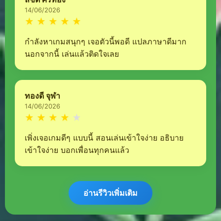
14/06/2026
★
★
★
★
★
กำลังหาเกมสนุกๆ เจอตัวนี้พอดี แปลภาษาดีมาก
นอกจากนี้ เล่นแล้วติดใจเลย
ทองดี จุฬา
14/06/2026
★
★
★
★
★
เพิ่งเจอเกมดีๆ แบบนี้ สอนเล่นเข้าใจง่าย อธิบาย
เข้าใจง่าย บอกเพื่อนทุกคนแล้ว
อ่านรีวิวเพิ่มเติม