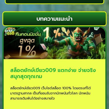
บทความแนะนำ
สล็อตยักษ์เขียว009 แตกง่าย จ่ายจริง
สนุกสุดทุกเกม
สล็อตยักษ์เขียว009 เว็บไซต์สล็อต 100% โดยตรงที่ได้
มาตรฐานสากล เป็นที่ยอมรับจากนักพนันทั่วโลก นักพนัน
สามารถเดิมพันได้อย่างสบายใจ