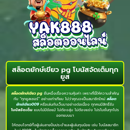
สล็อตยักษ์เขียว pg โบนัสจัดเต็มทุก
ยูส
สล็อตยักษ์เขียว
pg
ยืนหนึ่งเรื่องความคุ้มค่า เพราะที่นี่ให้ความสำคัญ
กับ “ทุกยูสเซอร์” อย่างเท่าเทียม ไม่ว่าคุณจะเป็นสมาชิกใหม่
สล็อต
ยักษ์เขียว009
หรือเล่นกับเว็บมาอย่างต่อเนื่อง ทุกคนมีสิทธิ์รับ
โบนัสจัดเต็ม
แบบไม่มีข้อแม้ ไม่ต้องสุ่ม ไม่ต้องแข่ง โปรโมชั่นทุกโปร
ออกแบบมา
ให้ตอบโจทย์ทั้งผู้เล่นสายปั่นประจำและผู้เล่นทุนน้อย เช่น โบนัสสมาชิก