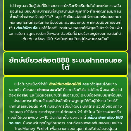
ไม่ว่าคุณจะเป็นผู้เล่นที่มีประสบการณ์หรือเพิ่งเริ่มต้นในโลกแห่งการพนัน
ออนไลน์
มอบประสบการณ์ที่สนุกสนานและคุ้มค่าที่จะทำให้คุณกลับมาเล่น
ซ้ำแล้วซ้ำเล่า
รอช้าอยู่ทำไม? หมุน วันนี้และปล่อยให้เวทมนตร์เผยออกมา
คือกลยุทธ์ที่ดีที่สุดในการเพิ่มเงินรางวัลของคุณ หากคุณต้องการชนะที่
เว็บ
ยักษ์เขียว ฮัค
ขอให้โชคดี! เราค้นพบกลยุทธ์ที่พิสูจน์แล้วว่าช่วยเพิ่ม
โอกาสในการถูกรางวัลแจ็กพอต ด้วยธีมที่น่าสนใจและรูปแบบการเล่นที่น่า
ตื่นเต้น สล็อต 100 จึงเป็นที่นิยมในหมู่นักพนันออนไลน์
ยักษ์เขียวสล็อต888 ระบบฝากถอนออ
โต้
หนึ่งในจุดแข็งที่ทำให้
ยักษ์เขียวสล็อต888
ครองใจผู้เล่นได้อย่าง
รวดเร็ว คือระบบ
ฝากถอนออโต้
ที่รวดเร็วทันใจ ไม่ต้องพึ่งแอดมิน ไม่
ต้องส่งสลิป และไม่ต้องรอนานให้เสียอารมณ์ ระบบนี้ออกแบบมาเพื่อมอบ
ประสบการณ์ที่ราบรื่นและมีประสิทธิภาพสูงสุดให้กับผู้ใช้งาน โดยใช้
เทคโนโลยีเชื่อมต่อ API กับธนาคารชั้นนำในประเทศไทย รวมถึงช่องทาง
วอลเลท ทำให้สามารถทำธุรกรรมได้ตลอด 24 ชั่วโมง ไม่ว่าจะฝากหรือ
ถอนก็ใช้เวลาเพียง 5–10 วินาทีเท่านั้น นอกจากนี้
สล็อต ยักษ์ เขียว 888
วอ เลท
ยังรองรับทุกบัญชีธนาคาร รวมถึงแอปพลิเคชันยอดนิยมอย่าง
TrueMoney Wallet เพื่อความครอบคลุมทุกไลฟ์สไตล์ของผู้เล่น