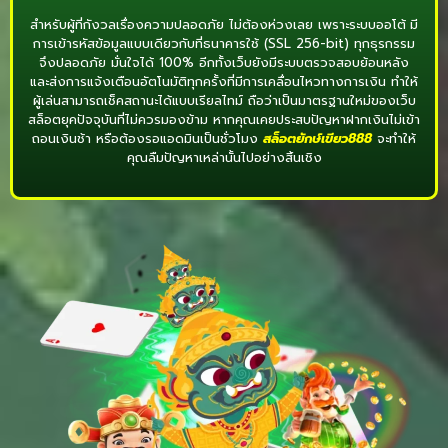
สำหรับผู้ที่กังวลเรื่องความปลอดภัย ไม่ต้องห่วงเลย เพราะระบบออโต้
มี
การเข้ารหัสข้อมูลแบบเดียวกับที่ธนาคารใช้ (SSL 256-bit) ทุกธุรกรรม
จึงปลอดภัย มั่นใจได้ 100% อีกทั้งเว็บยังมีระบบตรวจสอบย้อนหลัง
และส่งการแจ้งเตือนอัตโนมัติทุกครั้งที่มีการเคลื่อนไหวทางการเงิน ทำให้
ผู้เล่นสามารถเช็คสถานะได้แบบเรียลไทม์ ถือว่าเป็นมาตรฐานใหม่ของเว็บ
สล็อตยุคปัจจุบันที่ไม่ควรมองข้าม หากคุณเคยประสบปัญหาฝากเงินไม่เข้า
ถอนเงินช้า หรือต้องรอแอดมินเป็นชั่วโมง
สล็อตยักษ์เขียว888
จะทำให้
คุณลืมปัญหาเหล่านั้นไปอย่างสิ้นเชิง