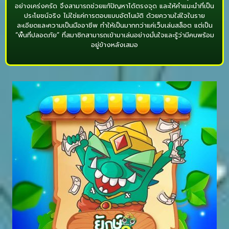
อย่างเคร่งครัด จึงสามารถช่วยแก้ปัญหาได้ตรงจุด และให้คำแนะนำที่เป็น
ประโยชน์จริง ไม่ใช่แค่การตอบแบบอัตโนมัติ ด้วยความใส่ใจในราย
ละเอียดและความเป็นมืออาชีพ ทำให้เป็นมากกว่าแค่เว็บเล่นสล็อต แต่เป็น
“พื้นที่ปลอดภัย” ที่สมาชิกสามารถเข้ามาเล่นอย่างมั่นใจและรู้ว่ามีคนพร้อม
อยู่ข้างหลังเสมอ